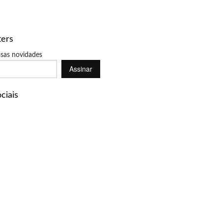
ters
sas novidades
Assinar
ciais