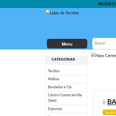
INCLUA S
Menu
CATEGORIAS
Tecidos
Malhas
Bordados e Cia
Centro Comercial Vila
BA
Têxtil
Espumas
Tecidos