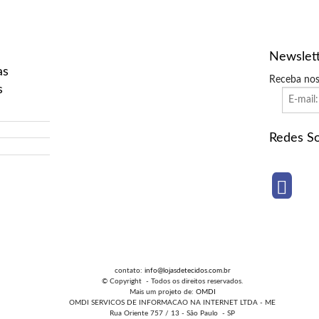
Newslet
as
Receba nos
s
Redes So
contato:
info@lojasdetecidos.com.br
© Copyright - Todos os direitos reservados.
Mais um projeto de:
OMDI
OMDI SERVICOS DE INFORMACAO NA INTERNET LTDA - ME
Rua Oriente 757 / 13 - São Paulo - SP