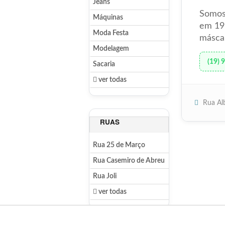
Jeans
Somos
Máquinas
em 199
Moda Festa
máscar
Modelagem
(19) 
Sacaria
ver todas
Rua Al
RUAS
Rua 25 de Março
Rua Casemiro de Abreu
Rua Joli
ver todas