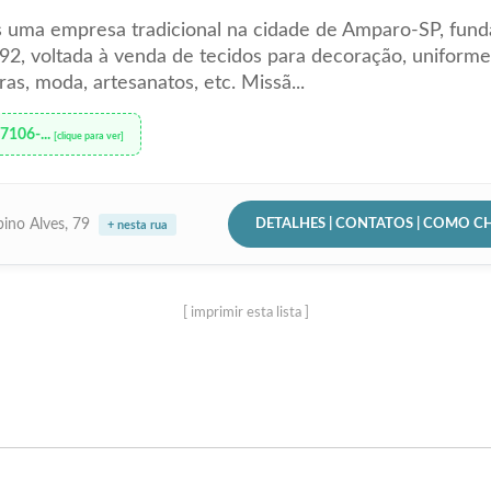
 uma empresa tradicional na cidade de Amparo-SP, fun
2, voltada à venda de tecidos para decoração, uniforme
as, moda, artesanatos, etc. Missã...
97106-...
[clique para ver]
DETALHES | CONTATOS | COMO C
bino Alves, 79
+ nesta rua
[ imprimir esta lista ]