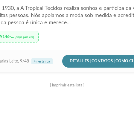
1930, a A Tropical Tecidos realiza sonhos e participa da 
itas pessoas. Nós apoiamos a moda sob medida e acredi
da pessoa é única e merece...
99146-...
[clique para ver]
DETALHES | CONTATOS | COMO C
rias Leite, 9/48
+ nesta rua
[ imprimir esta lista ]