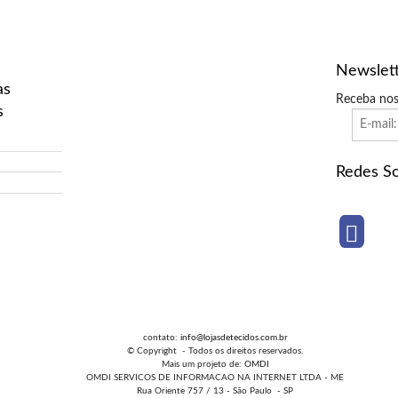
Newslet
as
Receba nos
s
Redes So
contato:
info@lojasdetecidos.com.br
© Copyright - Todos os direitos reservados.
Mais um projeto de:
OMDI
OMDI SERVICOS DE INFORMACAO NA INTERNET LTDA - ME
Rua Oriente 757 / 13 - São Paulo - SP