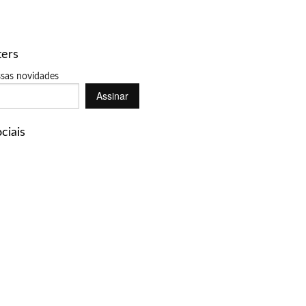
ters
sas novidades
Assinar
ciais