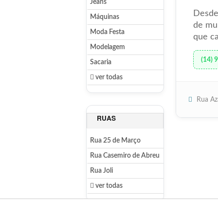
Jeans
Desde 
Máquinas
de mu
Moda Festa
que ca
Modelagem
(14) 
Sacaria
ver todas
Rua Aza
RUAS
Rua 25 de Março
Rua Casemiro de Abreu
Rua Joli
ver todas