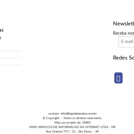
Newslet
as
Receba nos
s
Redes So
contato:
info@lojasdetecidos.com.br
© Copyright - Todos os direitos reservados.
Mais um projeto de:
OMDI
OMDI SERVICOS DE INFORMACAO NA INTERNET LTDA - ME
Rua Oriente 757 / 13 - São Paulo - SP