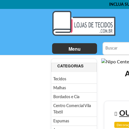
INCLUA S
Menu
CATEGORIAS
A
Tecidos
Malhas
Bordados e Cia
Centro Comercial Vila
OU
Têxtil
Espumas
Decora