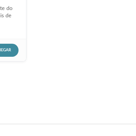
ste do
is de
HEGAR