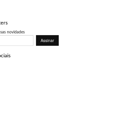
ters
sas novidades
Assinar
ciais