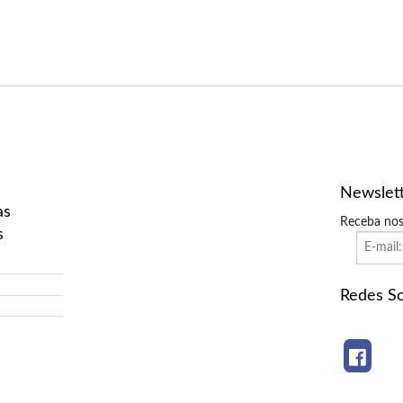
Newslet
as
Receba nos
s
Redes So