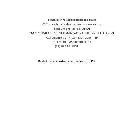
contato:
info@lojasdetecidos.com.br
© Copyright - Todos os direitos reservados.
Mais um projeto de:
OMDI
OMDI SERVICOS DE INFORMACAO NA INTERNET LTDA - ME
Rua Oriente 757 / 13 - São Paulo - SP
CNPJ: 13.752.630/0001-64
(11) 98124-2008
Redefina o cookie em uso neste
link
FAVORITOS