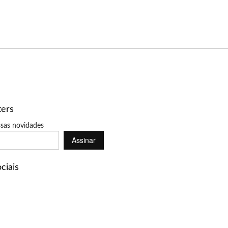
ters
sas novidades
Assinar
ciais