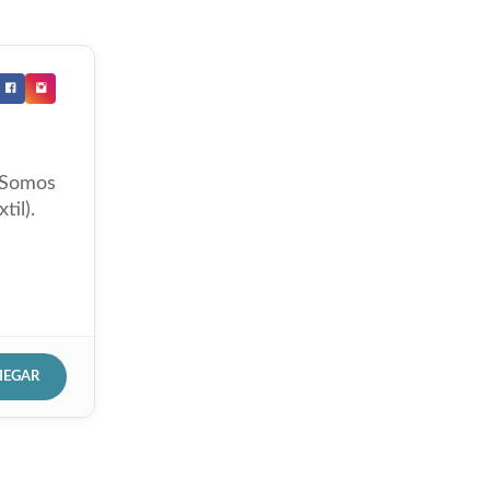
 Somos
til).
HEGAR