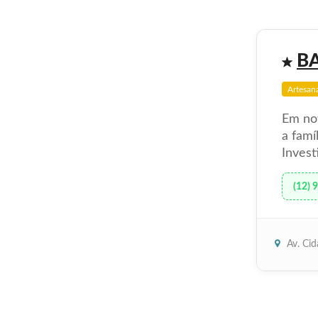
B
Artesan
Em no
a famí
Invest
(12) 
Av. Cid