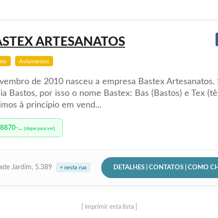
ASTEX ARTESANATOS
ato
Aviamentos
vembro de 2010 nasceu a empresa Bastex Artesanatos.
lia Bastos, por isso o nome Bastex: Bas (Bastos) e Tex (têx
imos à principio em vend...
98870-...
[clique para ver]
DETALHES | CONTATOS | COMO C
ade Jardim, 5.389
+ nesta rua
[ imprimir esta lista ]