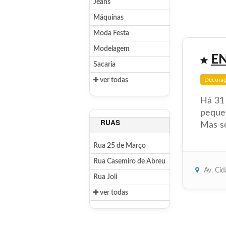
Jeans
Máquinas
Moda Festa
Modelagem
E
Sacaria
ver todas
Decora
Há 31
pequen
RUAS
Mas se
Rua 25 de Março
Rua Casemiro de Abreu
Av. Ci
Rua Joli
ver todas