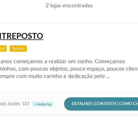
2 lojas encontradas
NTREPOSTO
ção
Tecidos
 anos começamos a realizar um sonho. Começamos
inhos, com poucos objetos, pouco espaço, poucos client
mpre com muito carinho e dedicação pelo ...
DETALHES | CONTATOS | COMO C
dade Jardim, 187
+ nesta rua