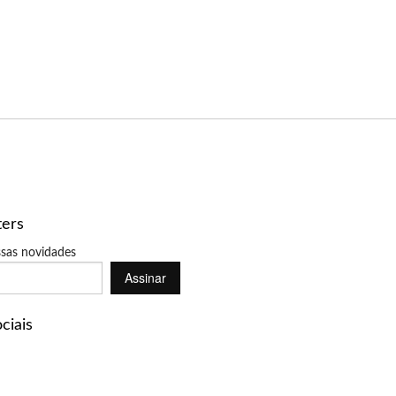
ters
sas novidades
Assinar
ciais