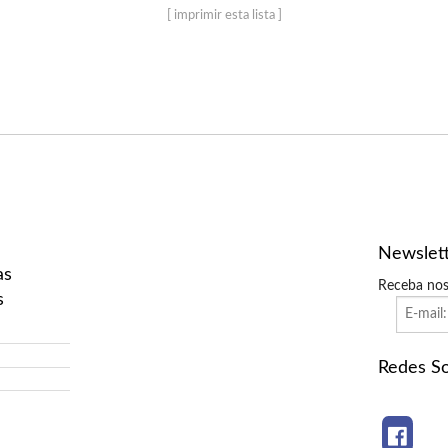
[ imprimir esta lista ]
Newslet
as
Receba nos
s
Redes So