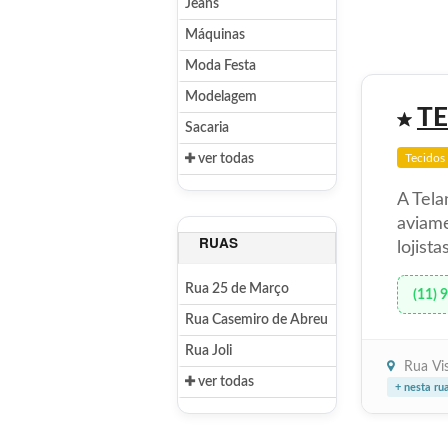
Jeans
Máquinas
Moda Festa
Modelagem
T
Sacaria
ver todas
Tecidos
A Tela
aviame
RUAS
lojista
Rua 25 de Março
(11) 
Rua Casemiro de Abreu
Rua Joli
Rua Vi
ver todas
+ nesta ru