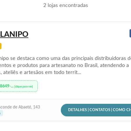
2 lojas encontradas
ELANIPO
nipo se destaca como uma das principais distribuidoras d
ntos e produtos para artesanato no Brasil, atendendo a
s, ateliês e artesãos em todo territ...
98649-...
[clique para ver]
sconde de Abaeté, 143
DETALHES | CONTATOS | COMO C
a