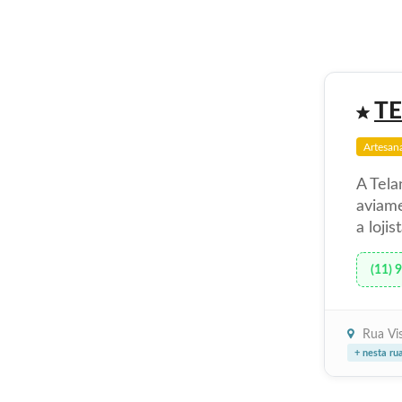
T
Artesan
A Tela
aviame
a lojis
(11) 
Rua Vi
+ nesta ru