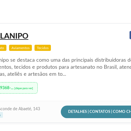
ELANIPO
ato
Aviamentos
Tecidos
nipo se destaca como uma das principais distribuidoras d
ntos, tecidos e produtos para artesanato no Brasil, ate
tas, ateliês e artesãos em to...
99368-...
[clique para ver]
sconde de Abaeté, 143
DETALHES | CONTATOS | COMO C
a