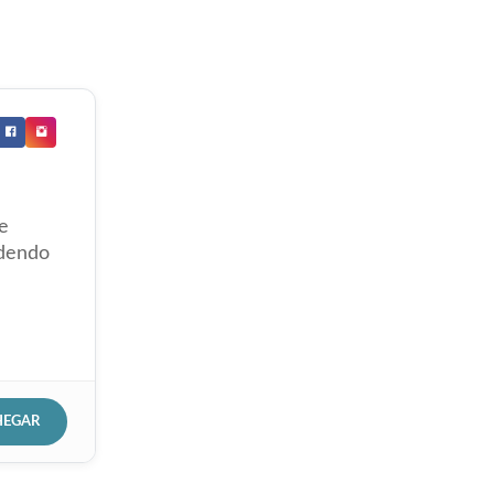
e
ndendo
HEGAR