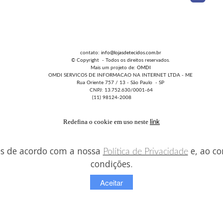
contato:
info@lojasdetecidos.com.br
© Copyright - Todos os direitos reservados.
Mais um projeto de:
OMDI
OMDI SERVICOS DE INFORMACAO NA INTERNET LTDA - ME
Rua Oriente 757 / 13 - São Paulo - SP
CNPJ: 13.752.630/0001-64
(11) 98124-2008
Redefina o cookie em uso neste
link
es de acordo com a nossa
e, ao co
Política de Privacidade
condições.
Aceitar