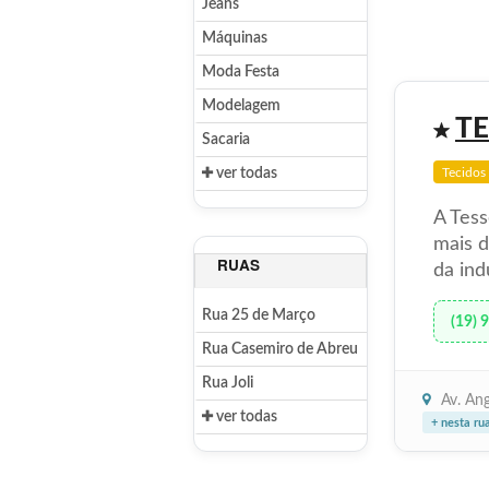
Jeans
Máquinas
Moda Festa
Modelagem
TE
Sacaria
ver todas
Tecidos
A Tes
mais d
RUAS
da indú
Rua 25 de Março
(19) 
Rua Casemiro de Abreu
Rua Joli
Av. Ang
ver todas
+ nesta ru