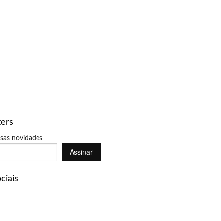
ters
sas novidades
Assinar
ciais