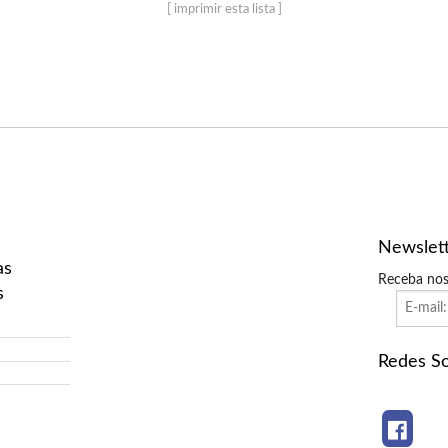
[ imprimir esta lista ]
Newslet
as
Receba nos
s
Redes So