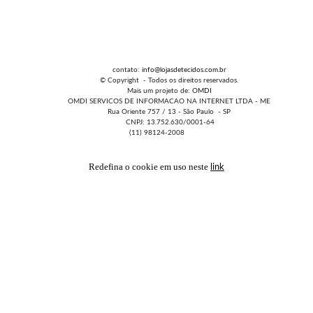
contato:
info@lojasdetecidos.com.br
© Copyright - Todos os direitos reservados.
Mais um projeto de:
OMDI
OMDI SERVICOS DE INFORMACAO NA INTERNET LTDA - ME
Rua Oriente 757 / 13 - São Paulo - SP
CNPJ: 13.752.630/0001-64
(11) 98124-2008
Redefina o cookie em uso neste
link
FAVORITOS