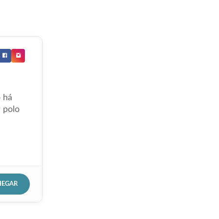
 há
 polo
HEGAR