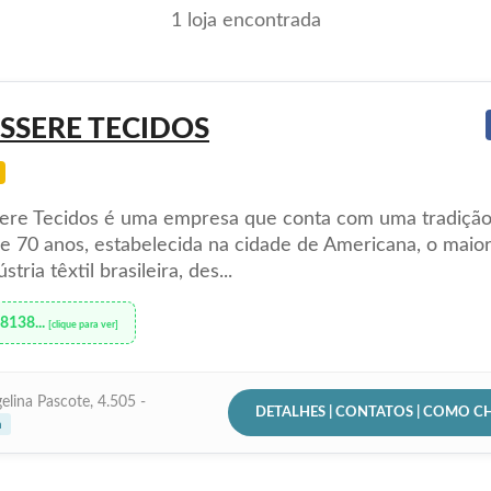
1 loja encontrada
SSERE TECIDOS
sere Tecidos é uma empresa que conta com uma tradição
e 70 anos, estabelecida na cidade de Americana, o maior
stria têxtil brasileira, des...
98138...
[clique para ver]
elina Pascote, 4.505 -
DETALHES | CONTATOS | COMO C
a