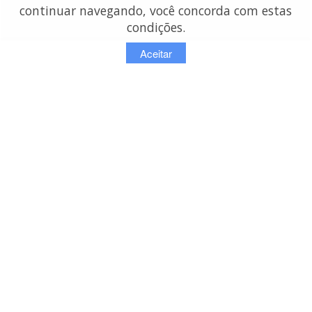
continuar navegando, você concorda com estas
condições.
Aceitar
contato:
info@lojasdetecidos.com.br
© Copyright 2026 - Lojas de Tecidos
OMDI SERVICOS DE INFORMACAO NA INTERNET LTDA - ME
Rua Oriente 757 / 13 - São Paulo - SP
CNPJ: 13.752.630/0001-64 | (11) 98124-2008
Redefinir cookies de uso