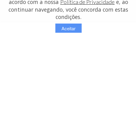
acordo com a nossa
e, ao
Política de Privacidade
continuar navegando, você concorda com estas
condições.
Aceitar
contato:
info@lojasdetecidos.com.br
© Copyright 2026 - Lojas de Tecidos
OMDI SERVICOS DE INFORMACAO NA INTERNET LTDA - ME
Rua Oriente 757 / 13 - São Paulo - SP
CNPJ: 13.752.630/0001-64 | (11) 98124-2008