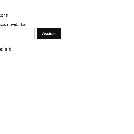
ters
sas novidades
Assinar
ciais