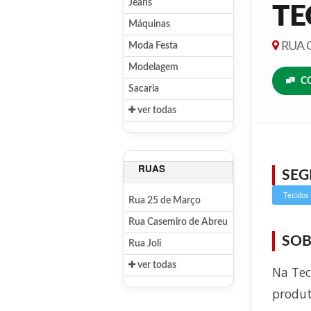
Jeans
TE
Máquinas
RUA C
Moda Festa
Modelagem
C
Sacaria
ver todas
RUAS
SE
Tecidos
Rua 25 de Março
Rua Casemiro de Abreu
SOB
Rua Joli
ver todas
Na Tec
produt