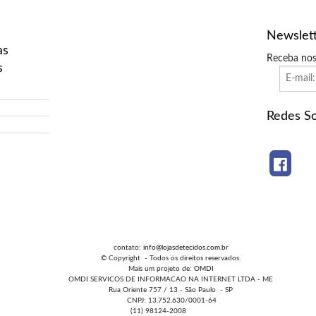
Newslet
as
Receba nos
s
Redes So
contato:
info@lojasdetecidos.com.br
© Copyright - Todos os direitos reservados.
Mais um projeto de:
OMDI
OMDI SERVICOS DE INFORMACAO NA INTERNET LTDA - ME
Rua Oriente 757 / 13 - São Paulo - SP
CNPJ: 13.752.630/0001-64
(11) 98124-2008