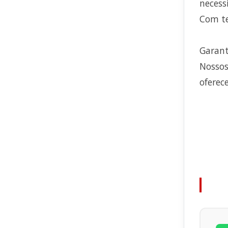
necess
Com te
Garant
Nossos
oferec