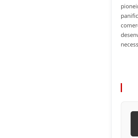
pionei
panifi
comerc
desen
necess