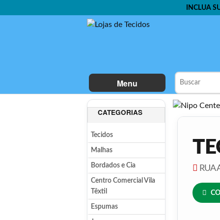
INCLUA S
Menu
CATEGORIAS
Tecidos
TE
Malhas
Bordados e Cia
RUA A
Centro Comercial Vila
Têxtil
CO
Espumas