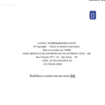
contato:
info@lojasdetecidos.com.br
© Copyright - Todos os direitos reservados.
Mais um projeto de:
OMDI
OMDI SERVICOS DE INFORMACAO NA INTERNET LTDA - ME
Rua Oriente 757 / 13 - São Paulo - SP
CNPJ: 13.752.630/0001-64
(11) 98124-2008
Redefina o cookie em uso neste
link