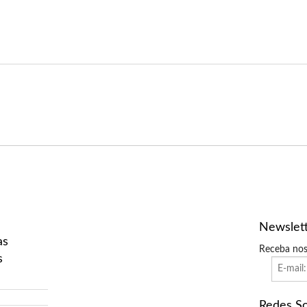
Newslet
as
Receba nos
s
Redes So