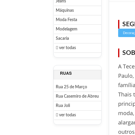
Jeans
Máquinas
Moda Festa
SE
Modelagem
Decoraç
Sacaria
ver todas
SOB
A Tece
RUAS
Paulo,
famíli
Rua 25 de Março
Thais 
Rua Casemiro de Abreu
princi
Rua Joli
moda,
ver todas
alarga
outros