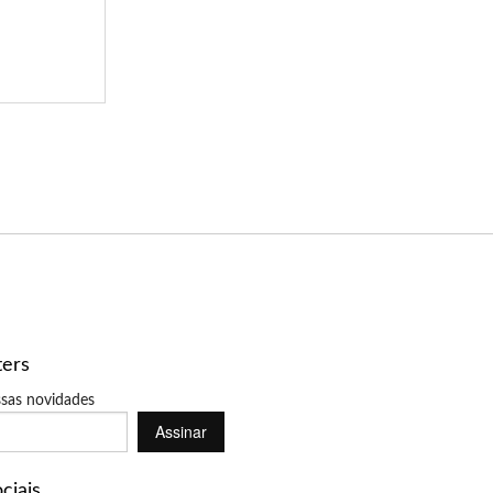
ters
sas novidades
Assinar
ciais