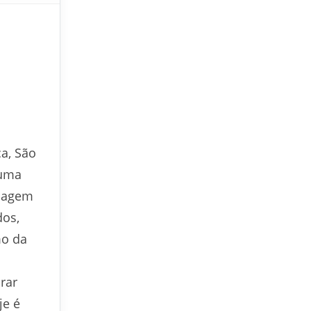
a, São
numa
elagem
dos,
mo da
rar
je é