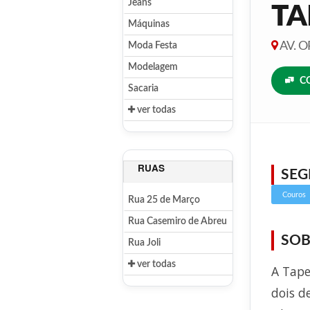
Jeans
TA
Máquinas
AV. O
Moda Festa
Modelagem
C
Sacaria
ver todas
RUAS
SE
Couros
Rua 25 de Março
Rua Casemiro de Abreu
SOB
Rua Joli
ver todas
A Tape
dois d