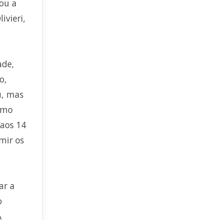
sou a
ivieri,
ade,
o,
u, mas
como
 aos 14
mir os
ar a
o
A