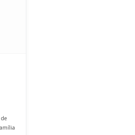
 de
amília