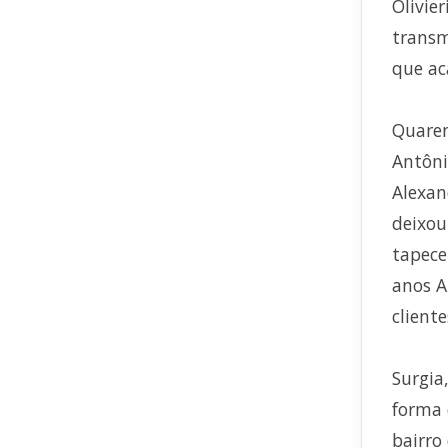
Olivie
transm
que ac
Quaren
Antôni
Alexan
deixou
tapece
anos A
cliente
Surgia
forma 
bairro