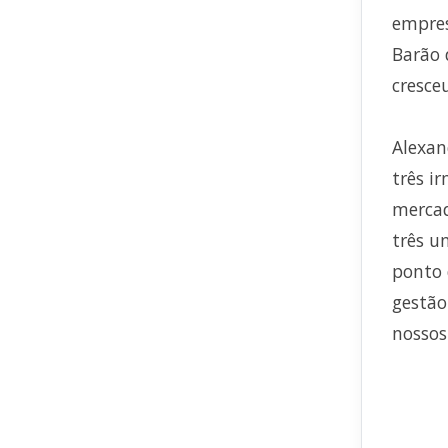
empres
Barão 
cresce
Alexan
três i
mercad
três u
ponto 
gestão
nossos