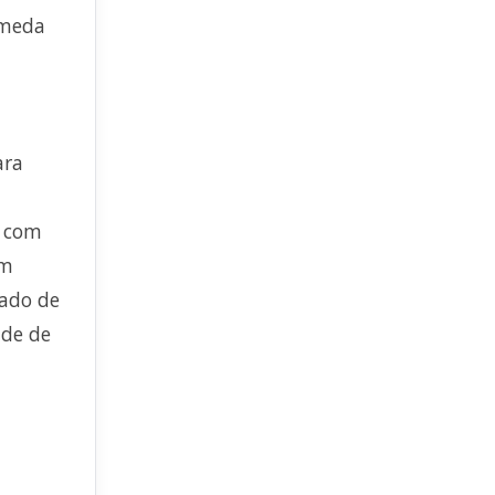
ameda
ara
a com
um
cado de
ade de