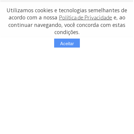
Utilizamos cookies e tecnologias semelhantes de
acordo com a nossa
e, ao
Política de Privacidade
continuar navegando, você concorda com estas
condições.
Aceitar
contato:
info@lojasdetecidos.com.br
© Copyright 2026 - Lojas de Tecidos
OMDI SERVICOS DE INFORMACAO NA INTERNET LTDA - ME