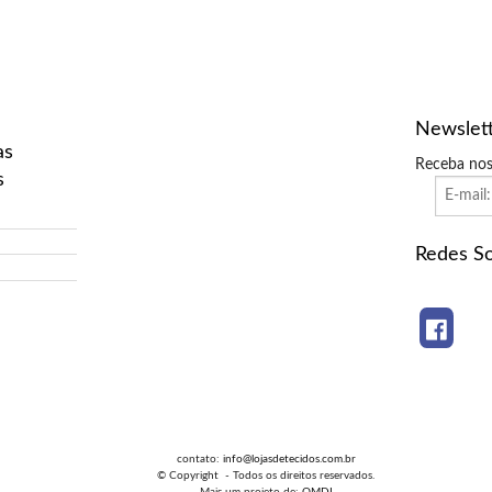
Newslet
as
Receba nos
s
Redes So
contato:
info@lojasdetecidos.com.br
© Copyright - Todos os direitos reservados.