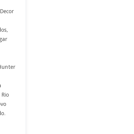
 Decor
dos,
gar
Hunter
a
 Rio
ovo
do.