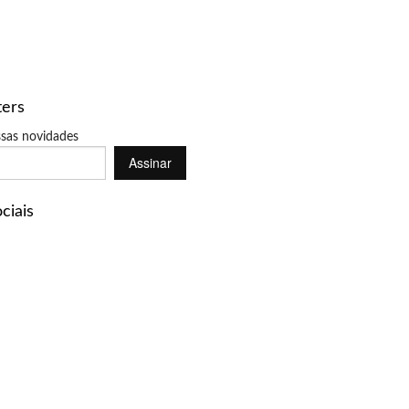
ters
sas novidades
Assinar
ciais