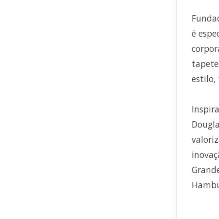
Fundad
é espe
corpor
tapete
estilo
Inspir
Dougla
valori
inovaç
Grande
Hambur