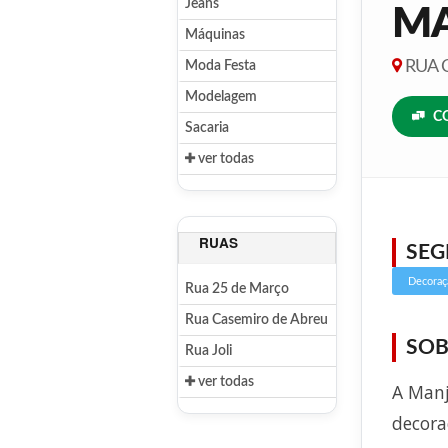
Jeans
M
Máquinas
RUA C
Moda Festa
Modelagem
C
Sacaria
ver todas
RUAS
SE
Decoraç
Rua 25 de Março
Rua Casemiro de Abreu
SOB
Rua Joli
ver todas
A Manj
decora