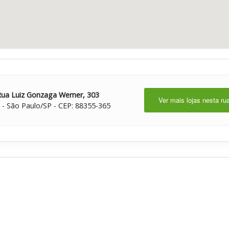
Rua Luiz Gonzaga Werner, 303
Ver mais lojas nesta ru
 - São Paulo/SP - CEP: 88355-365