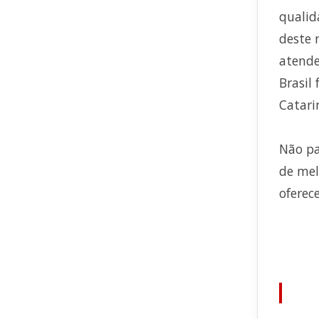
qualid
deste 
atende
Brasil
Catari
Não pa
de mel
oferec