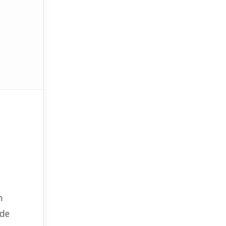
m
 de