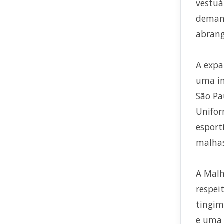
vestuá
deman
abrang
A expa
uma in
São Pa
Unifor
esport
malhas
A Malh
respei
tingim
e uma 