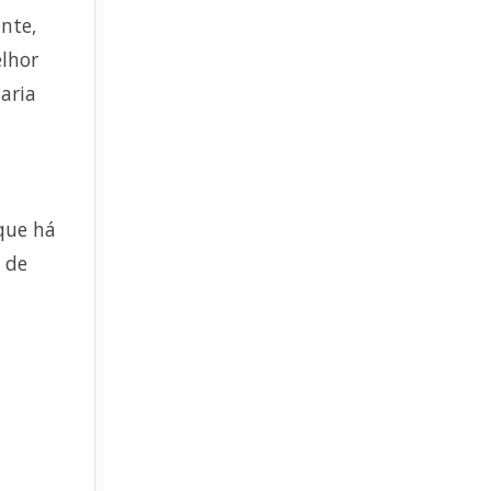
nte,
elhor
haria
que há
 de