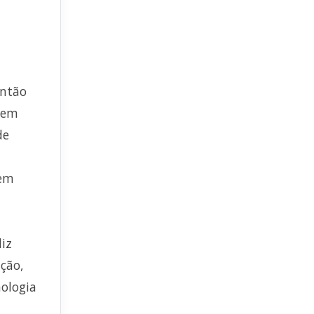
então
, em
de
 em
diz
ução,
ologia