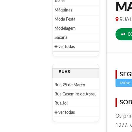
Jeans
MA
Máquinas
RUA L
Moda Festa
Modelagem
C
Sacaria
ver todas
RUAS
SE
Malhas
Rua 25 de Março
Rua Casemiro de Abreu
SOB
Rua Joli
ver todas
Os pri
1977, 