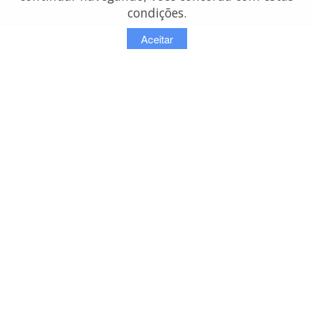
condições.
Aceitar
contato:
info@lojasdetecidos.com.br
© Copyright 2026 - Lojas de Tecidos
OMDI SERVICOS DE INFORMACAO NA INTERNET LTDA - ME
Rua Oriente 757 / 13 - São Paulo - SP
CNPJ: 13.752.630/0001-64 | (11) 98124-2008
Redefinir cookies de uso