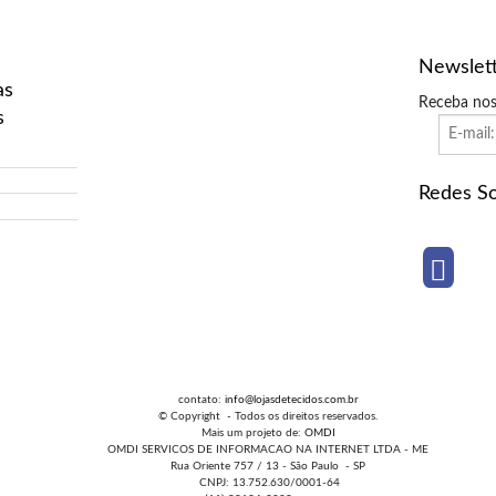
Newslet
as
Receba nos
s
Redes So
contato:
info@lojasdetecidos.com.br
© Copyright - Todos os direitos reservados.
Mais um projeto de:
OMDI
OMDI SERVICOS DE INFORMACAO NA INTERNET LTDA - ME
Rua Oriente 757 / 13 - São Paulo - SP
CNPJ: 13.752.630/0001-64