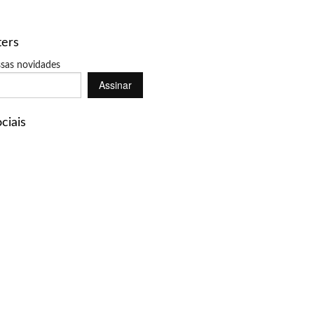
ters
sas novidades
Assinar
ciais