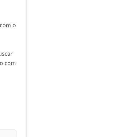
 com o
uscar
to com