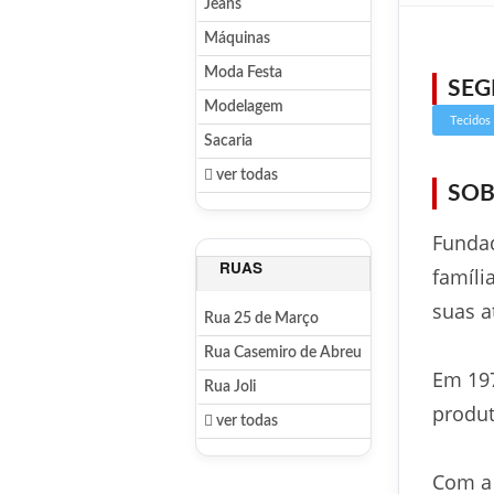
Jeans
Máquinas
Moda Festa
SE
Modelagem
Tecidos
Sacaria
ver todas
SOB
Fundad
RUAS
famíli
suas 
Rua 25 de Março
Rua Casemiro de Abreu
Em 197
Rua Joli
produt
ver todas
Com a 