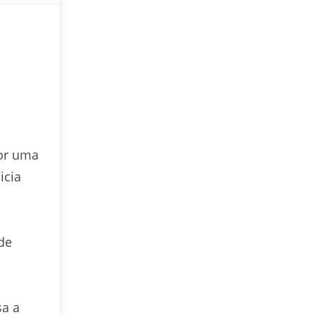
por uma
icia
de
sa a