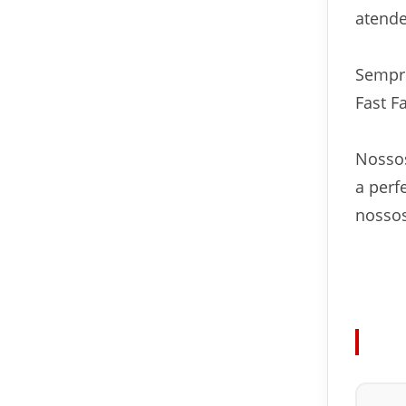
atend
Sempre
Fast F
Nossos
a perf
nossos