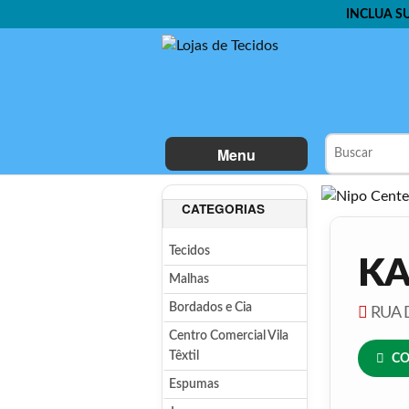
INCLUA S
Menu
CATEGORIAS
Tecidos
KA
Malhas
Bordados e Cia
RUA D
Centro Comercial Vila
Têxtil
CO
Espumas