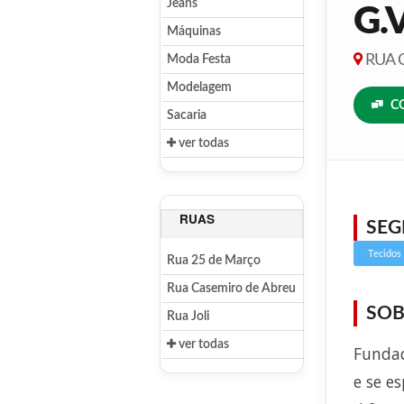
Jeans
G.
Máquinas
RUA C
Moda Festa
Modelagem
C
Sacaria
ver todas
RUAS
SE
Tecidos
Rua 25 de Março
Rua Casemiro de Abreu
SOB
Rua Joli
ver todas
Fundad
e se e