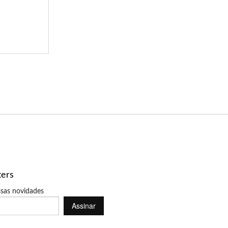
ters
sas novidades
Assinar