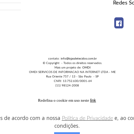
Redes So
contato:
info@lojasdetecidos.com.br
© Copyright - Todos os direitos reservados.
Mais um projeto de:
OMDI
OMDI SERVICOS DE INFORMACAO NA INTERNET LTDA - ME
Rua Oriente 757 / 13 - São Paulo - SP
CNPJ: 13.752.630/0001-64
(11) 98124-2008
Redefina o cookie em uso neste
link
es de acordo com a nossa
e, ao co
Política de Privacidade
condições.