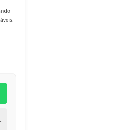
rando
áveis.
L