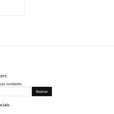
ters
sas novidades
Assinar
ciais