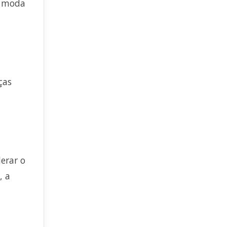
, moda
ças
derar o
, a