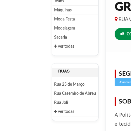
Jeans
GR
Máquinas
RUA V
Moda Festa
Modelagem
C
Sacaria
ver todas
RUAS
SE
Aviame
Rua 25 de Março
Rua Casemiro de Abreu
SOB
Rua Joli
ver todas
A Poli
e teci