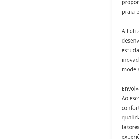
propor
praia e
A Poli
desenv
estuda
inovad
modela
Envolv
Ao esc
confor
qualid
fatore
experi