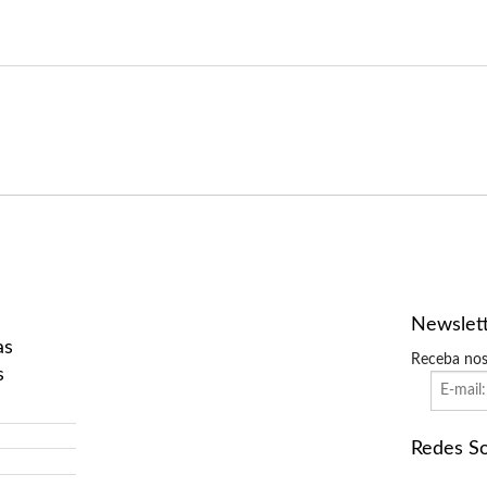
Newslet
as
Receba nos
s
Redes So