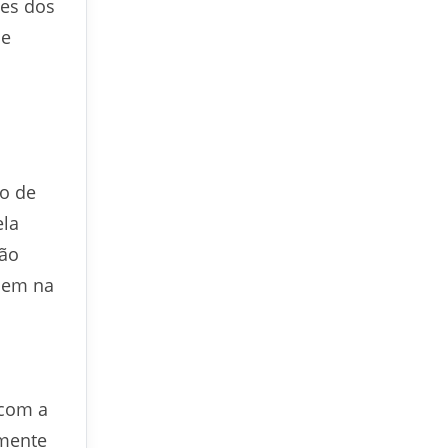
des dos
 e
to de
ela
são
buem na
 com a
amente