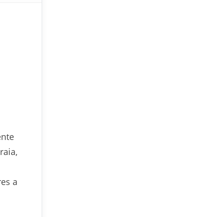
ente
raia,
res a