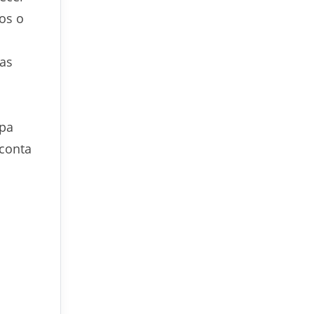
os o
mas
apa
 conta