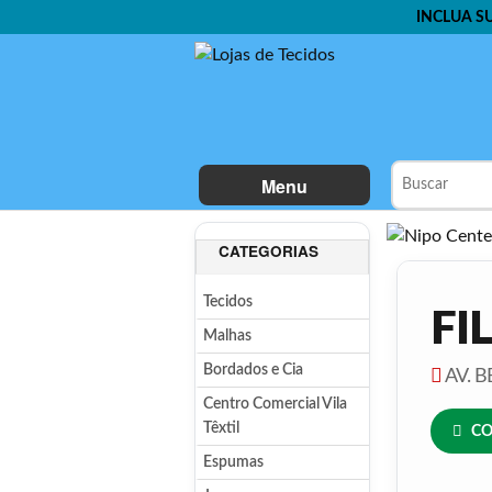
INCLUA S
Menu
CATEGORIAS
Tecidos
FI
Malhas
Bordados e Cia
AV. B
Centro Comercial Vila
Têxtil
CO
Espumas