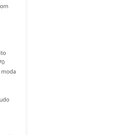
 com
ito
70
a moda
tudo