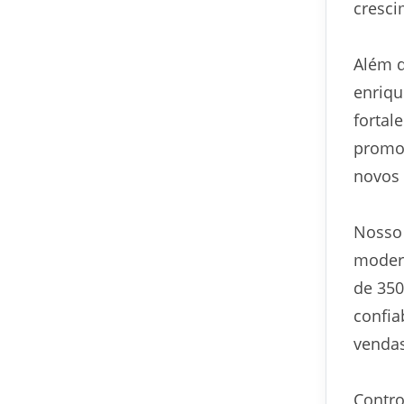
cresc
Além 
enriqu
fortal
promo
novos 
Nosso 
modern
de 350
confia
venda
Contro