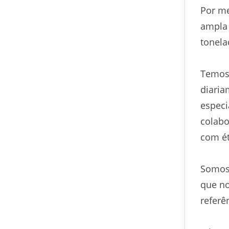
Por me
ampla 
tonela
Temos 
diaria
especi
colabo
com ét
Somos 
que no
referê