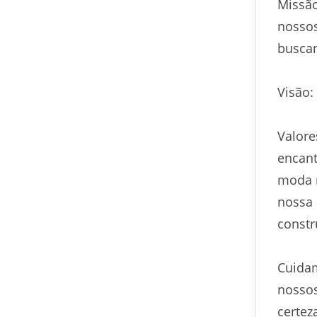
Missão
nossos
buscan
Visão:
Valore
encant
moda n
nossa 
constr
Cuidam
nossos
certez