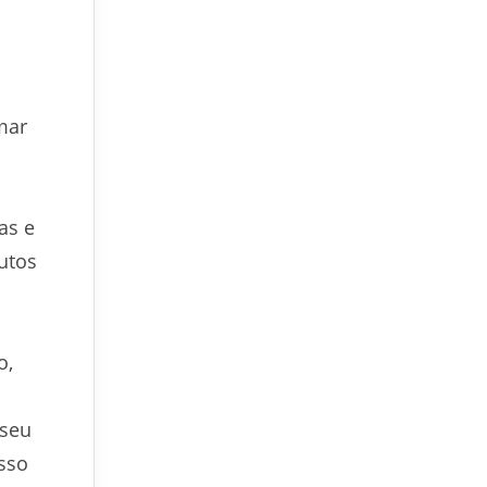
mar
as e
utos
o,
 seu
sso