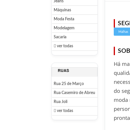
Jeans
Máquinas
Moda Festa
SE
Modelagem
Malhas
Sacaria
ver todas
SOB
Há mai
RUAS
qualid
necess
Rua 25 de Março
do seg
Rua Casemiro de Abreu
moda n
Rua Joli
person
ver todas
pronta