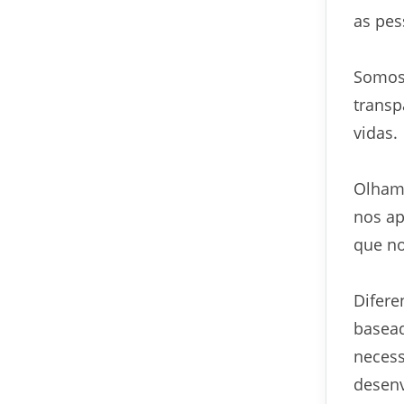
as pes
Somos 
transp
vidas.
Olhamo
nos ap
que no
Difere
basead
necess
desenv