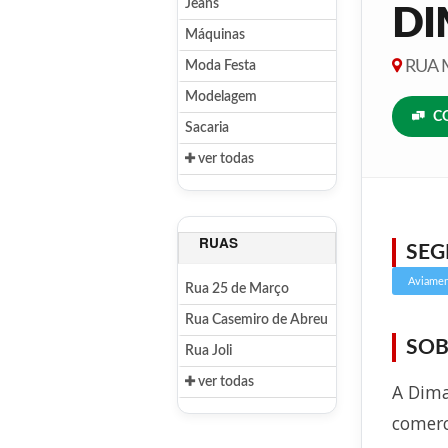
Jeans
DI
Máquinas
RUA M
Moda Festa
Modelagem
C
Sacaria
ver todas
RUAS
SE
Aviame
Rua 25 de Março
Rua Casemiro de Abreu
SOB
Rua Joli
ver todas
A Dima
comerc