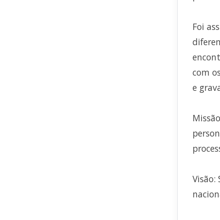
Foi as
difere
encont
com os
e grav
Missão
person
proces
Visão:
nacion