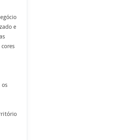
negócio
izado e
as
 cores
 os
ritório