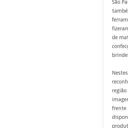
São Pa
também
ferram
fizera
de mat
confec
brinde
Nestes
reconh
região
imagem
frente
dispon
produt