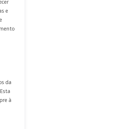
ecer
as e
e
imento
os da
 Esta
pre à