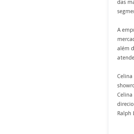
das ma
segme
A empr
mercad
além d
atende
Celina
showro
Celina
direci
Ralph 