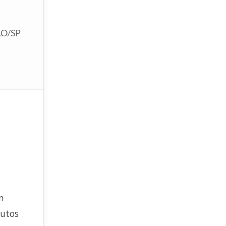
LO/SP
m
dutos