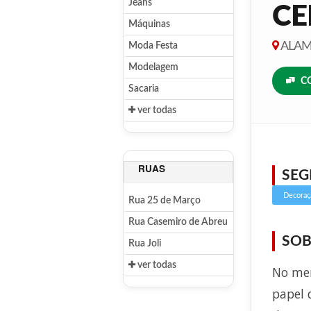
Jeans
CE
Máquinas
ALAME
Moda Festa
Modelagem
C
Sacaria
ver todas
RUAS
SE
Decoraç
Rua 25 de Março
Rua Casemiro de Abreu
SOB
Rua Joli
ver todas
No mer
papel 