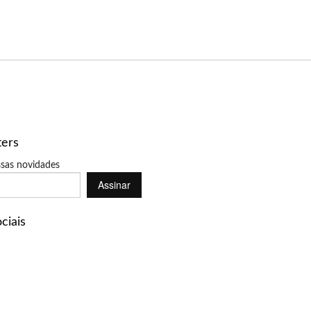
ters
sas novidades
Assinar
ciais