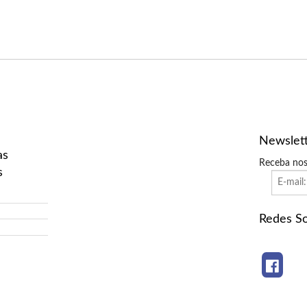
Newslet
as
Receba nos
s
Redes So