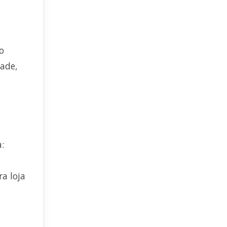
o
dade,
:
ra loja