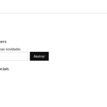
ters
sas novidades
Assinar
ciais