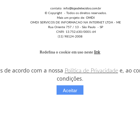
contato:
info@lojasdetecidos.com.br
© Copyright - Todos os direitos reservados.
Mais um projeto de:
OMDI
OMDI SERVICOS DE INFORMACAO NA INTERNET LTDA - ME
Rua Oriente 757 / 13 - São Paulo - SP
CNPJ: 13.752.630/0001-64
(11) 98124-2008
Redefina o cookie em uso neste
link
es de acordo com a nossa
e, ao co
Política de Privacidade
condições.
Aceitar