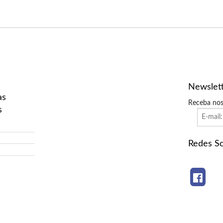
Newslet
as
Receba nos
s
Redes So