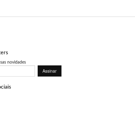
ters
sas novidades
Assinar
ciais