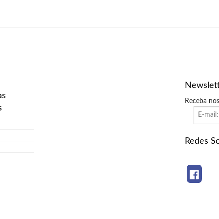
Newslet
as
Receba nos
s
Redes So