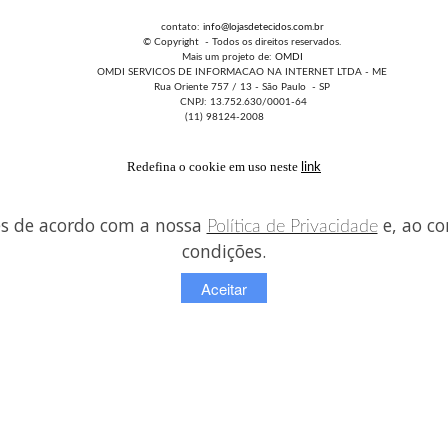
contato:
info@lojasdetecidos.com.br
© Copyright - Todos os direitos reservados.
Mais um projeto de:
OMDI
OMDI SERVICOS DE INFORMACAO NA INTERNET LTDA - ME
Rua Oriente 757 / 13 - São Paulo - SP
CNPJ: 13.752.630/0001-64
(11) 98124-2008
Redefina o cookie em uso neste
link
es de acordo com a nossa
e, ao co
Política de Privacidade
condições.
Aceitar